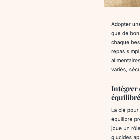
Adopter une
que de bonn
chaque beso
repas simple
alimentaire
variés, sécu
Intégrer
équilibr
La clé pour
équilibre p
joue un rôle
glucides ap