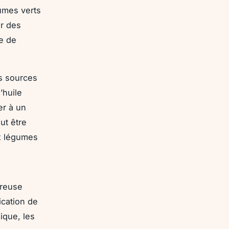
gumes verts
er des
e de
es sources
’huile
er à un
ut être
x légumes
ureuse
ication de
mique, les