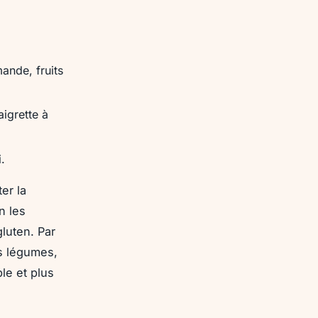
mande, fruits
igrette à
.
er la
n les
luten. Par
es légumes,
le et plus