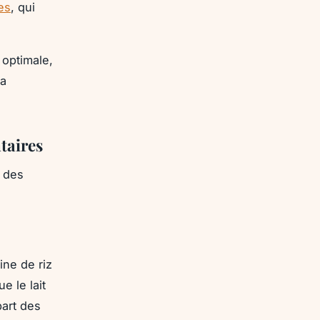
res
, qui
 optimale,
la
taires
 des
ine de riz
e le lait
part des