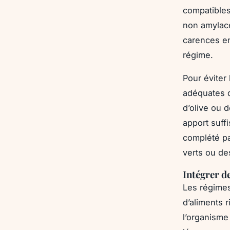
compatibles
non amylacé
carences en
régime.
Pour éviter
adéquates d
d’olive ou 
apport suff
complété pa
verts ou de
Intégrer d
Les régimes
d’aliments r
l’organisme 