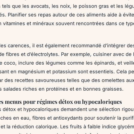
 tels que les avocats, les noix, le poisson gras et les lé
s. Planifier ses repas autour de ces aliments aide à évit
 vitamines et minéraux souvent rencontrées dans ce typ
 les carences, il est également recommandé d’intégrer d
e fibres et d’électrolytes. Par exemple, cuisiner avec de l
de coco, inclure des légumes comme les épinards, et veill
isant en magnésium et potassium sont essentiels. Cela pe
r des recettes savoureuses telles que des omelettes au
s salades riches en protéines et en bonnes graisses.
es menus pour régimes détox ou hypocaloriques
 détox et hypocaloriques demandent une sélection rigo
iches en eau, fibres et antioxydants pour soutenir la purif
et la réduction calorique. Les fruits à faible indice glycé