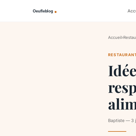
Acc
Accueil
›
Restau
RESTAURAN
Idée
resp
alim
Baptiste — 3 j