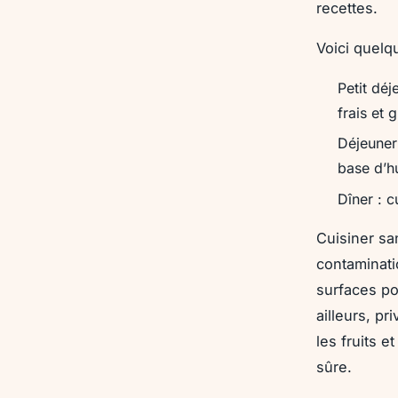
recettes.
Voici quelq
Petit déj
frais et 
Déjeuner
base d’hu
Dîner : 
Cuisiner sa
contaminati
surfaces po
ailleurs, p
les fruits e
sûre.