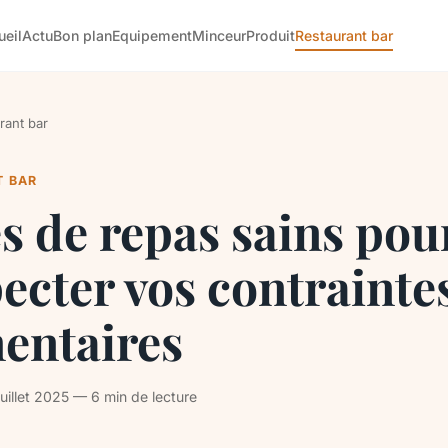
ueil
Actu
Bon plan
Equipement
Minceur
Produit
Restaurant bar
rant bar
T BAR
s de repas sains pou
ecter vos contrainte
entaires
uillet 2025 — 6 min de lecture