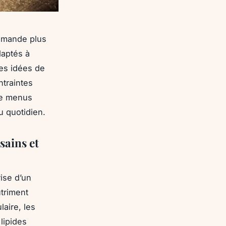
demande plus
daptés à
des idées de
ntraintes
de menus
u quotidien.
sains et
rise d’un
utriment
laire, les
lipides