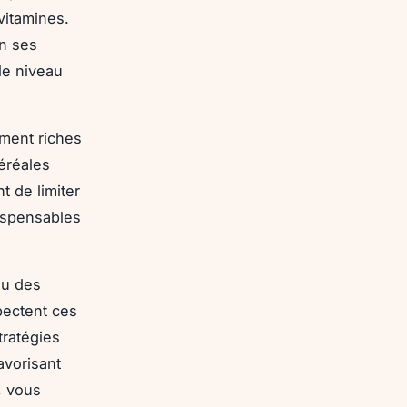
vitamines.
on ses
 le niveau
ement riches
éréales
t de limiter
dispensables
ou des
pectent ces
stratégies
avorisant
, vous