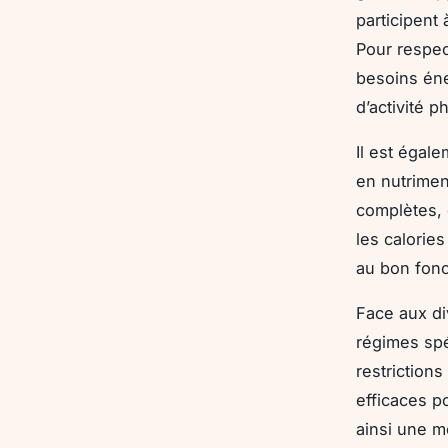
participent
Pour respect
besoins éner
d’activité p
Il est égal
en nutrimen
complètes, 
les calorie
au bon fon
Face aux di
régimes spé
restrictions
efficaces p
ainsi une m