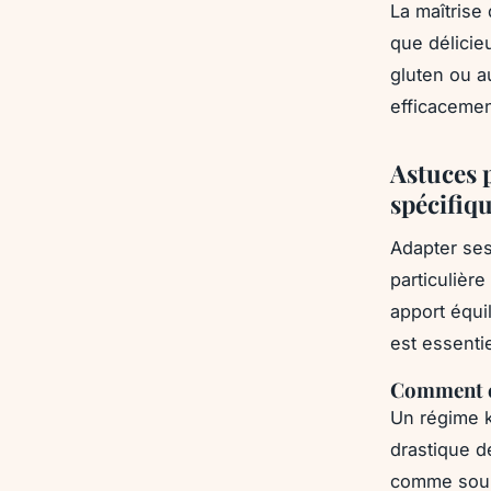
La maîtrise
que délicie
gluten ou a
efficacemen
Astuces 
spécifiq
Adapter ses
particulière
apport équi
est essentie
Comment éq
Un régime k
drastique d
comme sourc