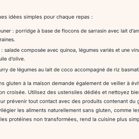
ues idées simples pour chaque repas :
euner : porridge à base de flocons de sarrasin avec lait d’a
graines.
 : salade composée avec quinoa, légumes variés et une vina
ile d’olive.
curry de légumes au lait de coco accompagné de riz basmati
ns gluten à la maison demande également de veiller à évit
on croisée. Utilisez des ustensiles dédiés et nettoyez bie
ur prévenir tout contact avec des produits contenant du g
rivilégier les aliments naturellement sans gluten, comme l
t les protéines non transformées, rend la cuisine plus simp