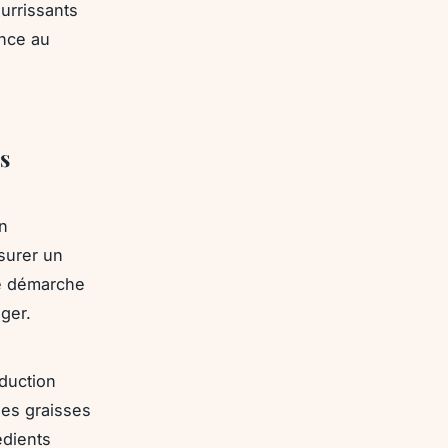
ourrissants
ance au
s
n
ssurer un
te démarche
nger.
éduction
des graisses
édients