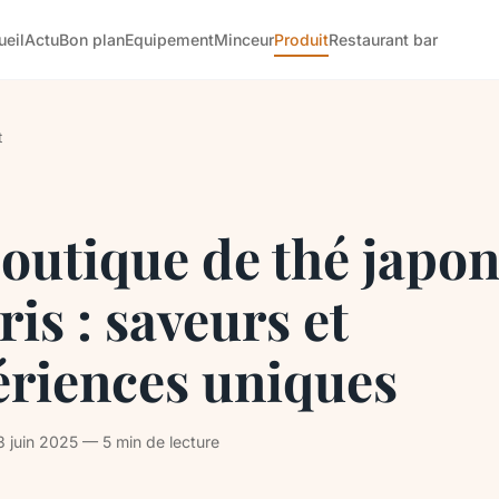
ueil
Actu
Bon plan
Equipement
Minceur
Produit
Restaurant bar
t
outique de thé japon
ris : saveurs et
ériences uniques
3 juin 2025 — 5 min de lecture