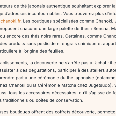
ateurs de thé japonais authentique souhaitant explorer la 
ge d’adresses incontournables. Vous trouverez plus d’inf
 chanoki.fr
. Les boutiques spécialisées comme Chanoki,
proposent chacune une large palette de thés : Sencha, M
u encore des thés noirs rares. Certaines, comme Chano
t des produits sans pesticide ni engrais chimique et appor
rticulière à l’origine des feuilles.
blissements, la découverte ne s’arrête pas à l’achat : il 
assister à des dégustations, participer à des ateliers auto
rendre part à une cérémonie du thé japonaise (notammen
hez Chanoki ou la Cérémonie Matcha chez Jugetsudo). 
ussi tous les accessoires nécessaires, qu’il s’agisse de f
s traditionnels ou boîtes de conservation.
es boutiques offrent des coffrets découverte, permetten