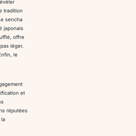
évéler
 tradition
 Le sencha
é japonais
fflé, offre
pas léger.
nfin, le
ngagement
ification et
ns
ns réputées
 la