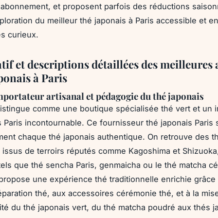
 abonnement, et proposent parfois des réductions saison
ploration du meilleur thé japonais à Paris accessible et e
es curieux.
f et descriptions détaillées des meilleures 
ponais à Paris
portateur artisanal et pédagogie du thé japonais
stingue comme une boutique spécialisée thé vert et un 
s Paris incontournable. Ce fournisseur thé japonais Paris 
ent chaque thé japonais authentique. On retrouve des t
és issus de terroirs réputés comme Kagoshima et Shizuoka
tels que thé sencha Paris, genmaicha ou le thé matcha c
propose une expérience thé traditionnelle enrichie grâce
éparation thé, aux accessoires cérémonie thé, et à la mis
sité du thé japonais vert, du thé matcha poudré aux thés j