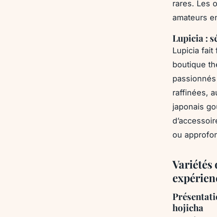
rares. Les o
amateurs en
Lupicia : 
Lupicia fai
boutique th
passionnés 
raffinées, 
japonais go
d’accessoire
ou approfon
Variétés 
expérien
Présentati
hojicha