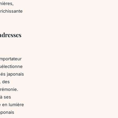
nières,
nrichissante
adresses
importateur
sélectionne
hés japonais
, des
érémonie.
 à ses
e en lumière
aponais