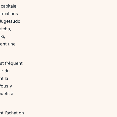
capitale,
ormations
 Jugetsudo
atcha,
ki,
tent une
est fréquent
ur du
t la
Vous y
ouets à
t l’achat en