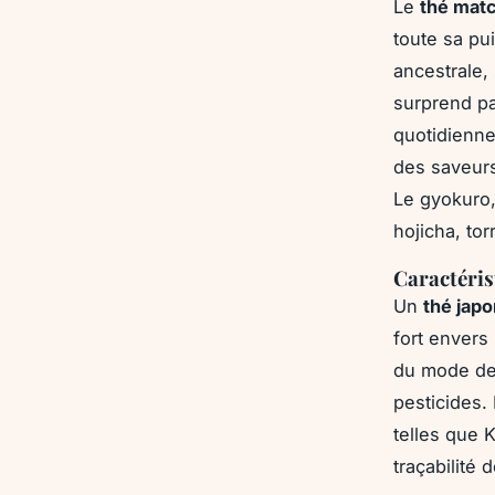
Le
thé matc
toute sa pu
ancestrale,
surprend pa
quotidienne
des saveurs
Le gyokuro,
hojicha, to
Caractéris
Un
thé japo
fort envers 
du mode de 
pesticides.
telles que 
traçabilité 