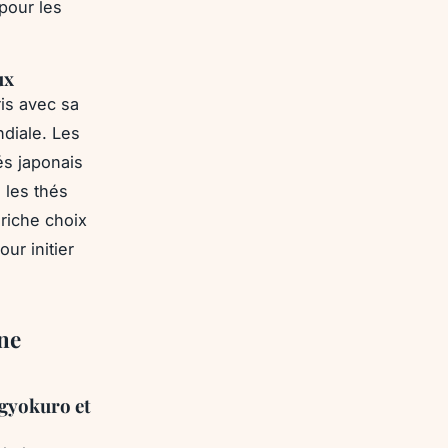
 pour les
ux
ris avec sa
diale. Les
és japonais
 les thés
 riche choix
ur initier
une
 gyokuro et