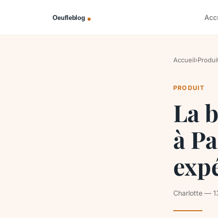
Acc
Accueil
›
Produi
PRODUIT
La b
à Pa
exp
Charlotte — 1