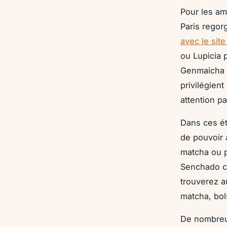
Pour les am
Paris regor
avec le site
ou Lupicia 
Genmaicha o
privilégien
attention pa
Dans ces éta
de pouvoir 
matcha ou p
Senchado c
trouverez a
matcha, bol
De nombreus