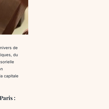
univers de
tiques, du
sorielle
on
la capitale
Paris :