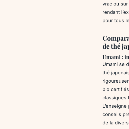
vrac ou sur
rendant l’ex
pour tous l
Comparati
de thé ja
Umami : im
Umami se di
thé japonai
rigoureusem
bio certifi
classiques 
L’enseigne 
conseils pr
de la diver