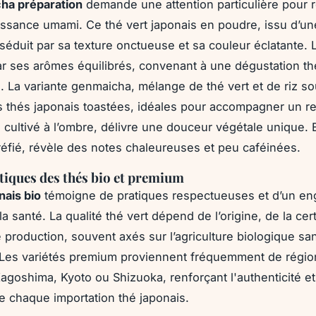
ha préparation
demande une attention particulière pour r
issance umami. Ce thé vert japonais en poudre, issu d’une
 séduit par sa texture onctueuse et sa couleur éclatante.
r ses arômes équilibrés, convenant à une dégustation th
. La variante genmaicha, mélange de thé vert et de riz sou
 thés japonais toastées, idéales pour accompagner un re
 cultivé à l’ombre, délivre une douceur végétale unique. E
rréfié, révèle des notes chaleureuses et peu caféinées.
tiques des thés bio et premium
nais bio
témoigne de pratiques respectueuses et d’un e
la santé. La qualité thé vert dépend de l’origine, de la cert
production, souvent axés sur l’agriculture biologique sa
 Les variétés premium proviennent fréquemment de régio
Kagoshima, Kyoto ou Shizuoka, renforçant l'authenticité et
de chaque importation thé japonais.