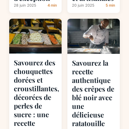
28 juin 2025
4 min
20 juin 2025
5 min
Savourez des
Savourez la
chouquettes
recette
dorées et
authentique
croustillantes,
des crêpes de
décorées de
blé noir avec
perles de
une
sucre : une
délicieuse
recette
ratatouille