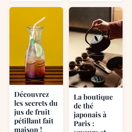
Découvrez
La boutique
les secrets du
de thé
jus de fruit
japonais à
pétillant fait
Paris :
maison !
saveurs et