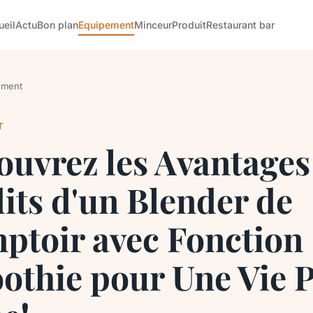
ueil
Actu
Bon plan
Equipement
Minceur
Produit
Restaurant bar
ement
T
ouvrez les Avantages
its d'un Blender de
ptoir avec Fonction
othie pour Une Vie P