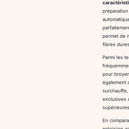
caractérist
préparation
automatique
parfaitemen
permet de m
fibres dure
Parmi les t
fréquemment
pour broyer
également de
surchauffe, 
exclusives 
supérieures
En comparai
précision a