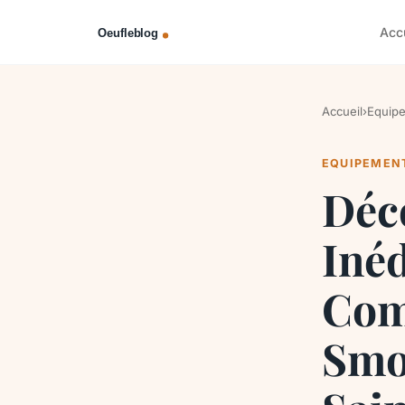
Acc
Accueil
›
Equip
EQUIPEMEN
Déc
Inéd
Com
Smo