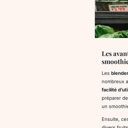
Les avan
smoothi
Les
blende
nombreux at
facilité d’ut
préparer de
un smoothie
Ensuite, ce
divers fruit