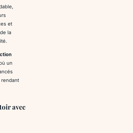
dable,
urs
ces et
de la
ité.
ction
 où un
vancés
, rendant
toir avec