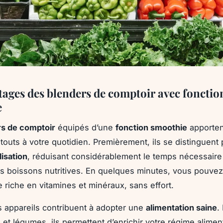
tages des blenders de comptoir avec fonctio
e
rs de comptoir
équipés d’une
fonction smoothie
apporten
outs à votre quotidien. Premièrement, ils se distinguent 
ilisation
, réduisant considérablement le temps nécessaire
s boissons nutritives. En quelques minutes, vous pouve
 riche en vitamines et minéraux, sans effort.
s appareils contribuent à adopter une
alimentation saine
.
s et légumes, ils permettent d’enrichir votre régime alimen