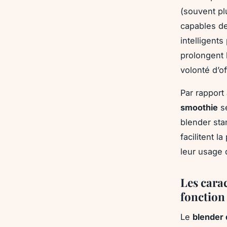
(souvent pl
capables de
intelligent
prolongent 
volonté d’o
Par rapport
smoothie
se
blender sta
facilitent 
leur usage 
Les cara
fonction
Le
blender 