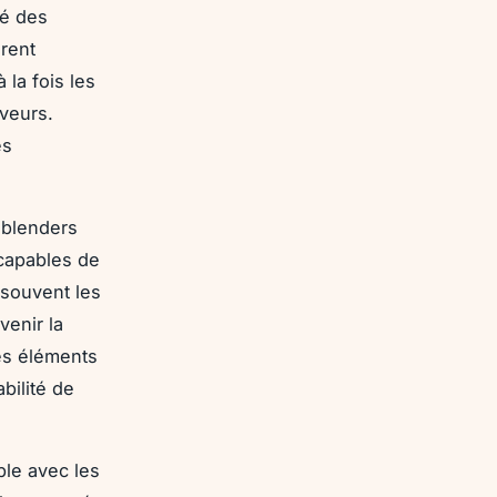
té des
rent
la fois les
aveurs.
es
 blenders
capables de
 souvent les
venir la
es éléments
bilité de
ble avec les