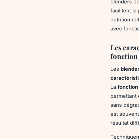
blenders de
facilitent l
nutritionnel
avec foncti
Les cara
fonction
Les
blende
caractérist
La
fonction
permettant 
sans dégrad
est souvent
résultat dif
Techniquem