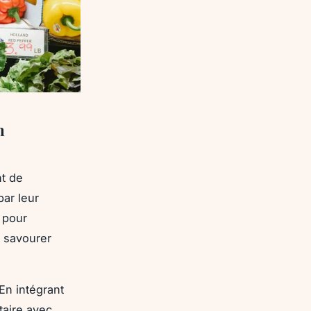
n
t de
par leur
 pour
z savourer
 En intégrant
taire avec