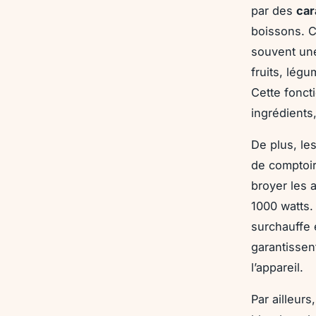
par des
car
boissons. C
souvent u
fruits, légu
Cette fonct
ingrédients
De plus, le
de comptoir
broyer les 
1000 watts.
surchauffe 
garantissen
l’appareil.
Par ailleurs