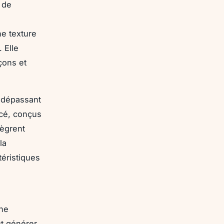
 de
ne texture
 Elle
çons et
s dépassant
rcé, conçus
tègrent
la
téristiques
e
une
ut générer