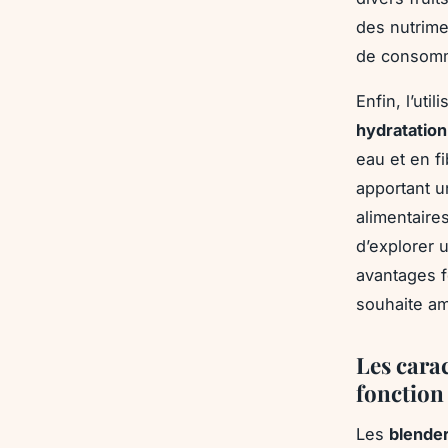
des nutrime
de consomme
Enfin, l’uti
hydratation
eau et en fi
apportant u
alimentaire
d’explorer 
avantages f
souhaite am
Les cara
fonction
Les
blende