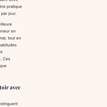
ère pratique
par jour.
illeure
teneur en
mal, tout en
habitudes
nt
s. Ces
nque
toir avec
istinguent