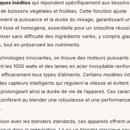
iques inédites
qui répondent spécifiquement aux besoins
 de boissons végétales et fruitées. Cette fonction ajuste
ment la puissance et la durée du mixage, garantissant u
t lisse et homogène, essentielle pour un smoothie réussi.
ixer sans difficulté des ingrédients variés, y compris gla
s, tout en préservant les nutriments.
echnologies innovantes, on trouve des moteurs puissant
 les 1000 watts et des lames en acier inoxydable renfo
 efficacement tous types d’aliments. Certains modèles in
s capteurs intelligents qui régulent la vitesse et évitent 
prolongeant ainsi la durée de vie de l’appareil. Ces carac
confèrent au blender une robustesse et une performanc
.
son avec les blenders standards, ces appareils offrent 
ccrue dans la préparation. Là où un blender classique pe